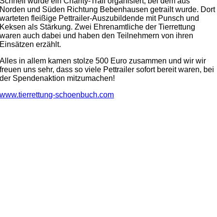
Schnell wurde ein Charity-Trail organisiert, bei dem aus
Norden und Süden Richtung Bebenhausen getrailt wurde. Dort
warteten fleißige Pettrailer-Auszubildende mit Punsch und
Keksen als Stärkung. Zwei Ehrenamtliche der Tierrettung
waren auch dabei und haben den Teilnehmern von ihren
Einsätzen erzählt.
Alles in allem kamen stolze 500 Euro zusammen und wir wir
freuen uns sehr, dass so viele Pettrailer sofort bereit waren, bei
der Spendenaktion mitzumachen!
www.tierrettung-schoenbuch.com